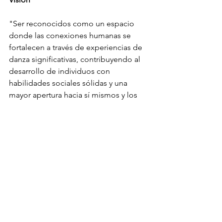
"Ser reconocidos como un espacio 
donde las conexiones humanas se 
fortalecen a través de experiencias de 
danza significativas, contribuyendo al 
desarrollo de individuos con 
habilidades sociales sólidas y una 
mayor apertura hacia sí mismos y los 
demás.”
VALORES
Apertura: 
Promover la apertura hacia los demás, 
tanto en términos de expresión 
personal como de receptividad hacia 
las experiencias de los demás.