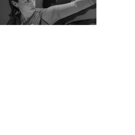
Una fusión perfecta de
arte culinario y expresión
cultural para crear
momentos inolvidables