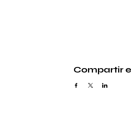
Compartir e
Política de Privacidad
© 2023 Por Cuerpo en acción.
Desarrollado por VirtualsHubs