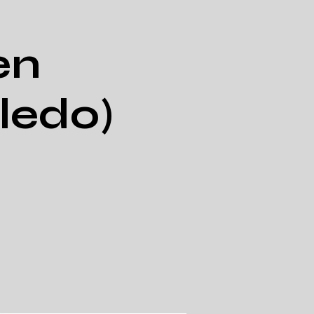
en
bledo)