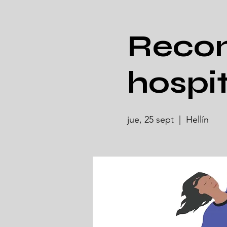
Recon
hospit
jue, 25 sept
  |  
Hellín