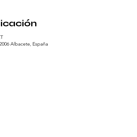
bicación
ET
02006 Albacete, España