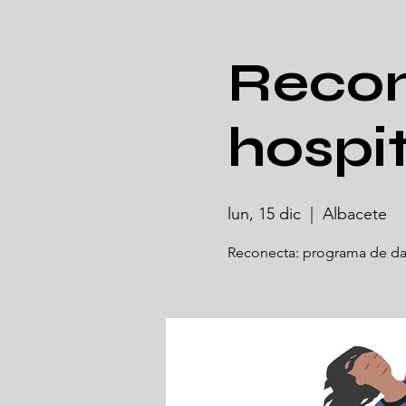
Recon
hospi
lun, 15 dic
  |  
Albacete
Reconecta: programa de dan