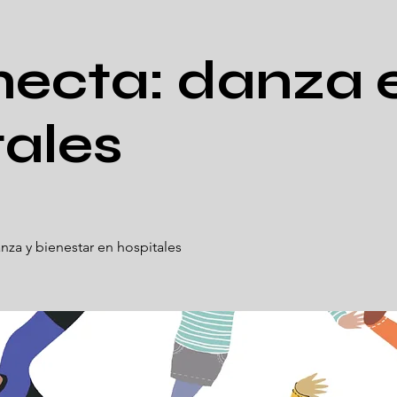
ecta: danza 
tales
za y bienestar en hospitales