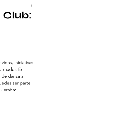
 Club:
idas, iniciativas 
ormador. En 
s de danza a 
uedes ser parte 
 Jaraba: 