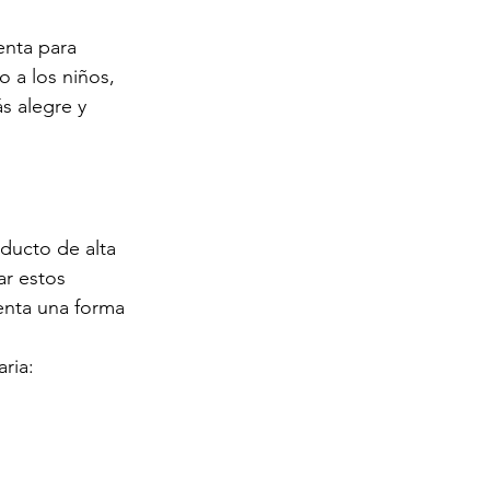
enta para 
o a los niños, 
s alegre y 
ducto de alta 
ar estos 
enta una forma 
ria: 