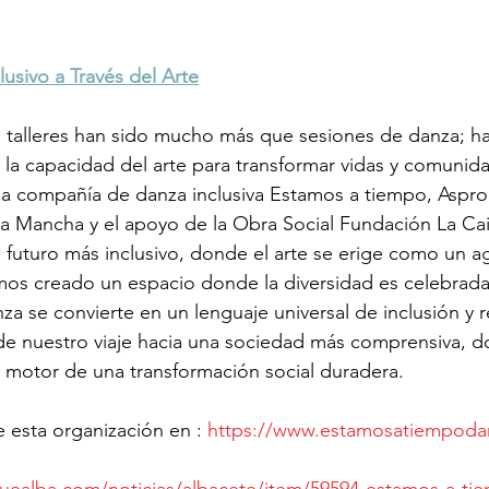
usivo a Través del Arte
 talleres han sido mucho más que sesiones de danza; ha
 la capacidad del arte para transformar vidas y comunida
la compañía de danza inclusiva Estamos a tiempo, Aspro
 La Mancha y el apoyo de la Obra Social Fundación La Ca
n futuro más inclusivo, donde el arte se erige como un 
mos creado un espacio donde la diversidad es celebrada,
nza se convierte en un lenguaje universal de inclusión y 
de nuestro viaje hacia una sociedad más comprensiva, do
l motor de una transformación social duradera.
esta organización en : 
https://www.estamosatiempod
ealba.com/noticias/albacete/item/59594-estamos-a-tie