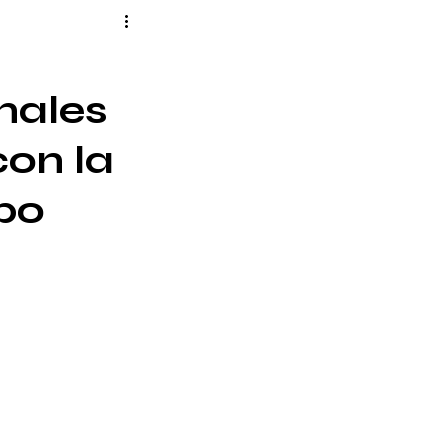
onales
con la
po