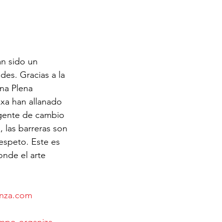
n sido un 
des. Gracias a la 
na Plena 
ixa han allanado 
agente de cambio 
 las barreras son 
respeto. Este es 
nde el arte 
anza.com
mpo-organiza-