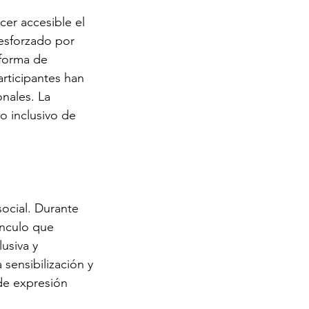
cer accesible el 
 esforzado por 
 forma de 
articipantes han 
nales. La 
o inclusivo de 
social. Durante 
ínculo que 
usiva y 
sensibilización y 
de expresión 