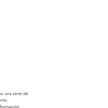
bo una serie de 
eres 
sformación 